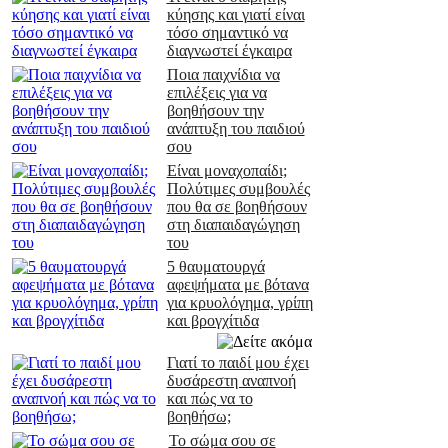
κύησης και γιατί είναι
τόσο σημαντικό να
διαγνωστεί έγκαιρα
Ποια παιχνίδια να
επιλέξεις για να
βοηθήσουν την
ανάπτυξη του παιδιού
σου
Είναι μοναχοπαίδι;
Πολύτιμες συμβουλές
που θα σε βοηθήσουν
στη διαπαιδαγώγηση
του
5 θαυματουργά
αφεψήματα με βότανα
για κρυολόγημα, γρίπη
και βρογχίτιδα
Γιατί το παιδί μου έχει
δυσάρεστη αναπνοή
και πώς να το
βοηθήσω;
Το σώμα σου σε