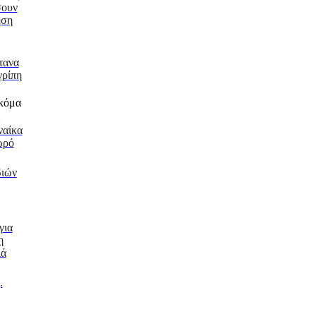
σουν
ηση
τανα
γρίπη
ναίκα
ωρό
διών
για
η
ιά
.