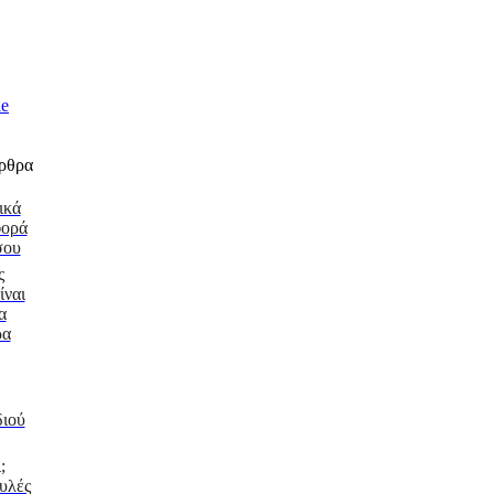
ικά
φορά
σου
ς
ίναι
α
ρα
διού
;
υλές