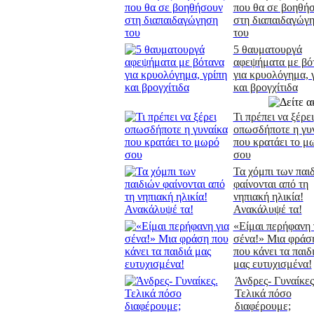
που θα σε βοηθή
στη διαπαιδαγώγ
του
5 θαυματουργά
αφεψήματα με βό
για κρυολόγημα, 
και βρογχίτιδα
Τι πρέπει να ξέρει
οπωσδήποτε η γυ
που κρατάει το μ
σου
Τα χόμπι των παι
φαίνονται από τη
νηπιακή ηλικία!
Ανακάλυψέ τα!
«Είμαι περήφανη 
σένα!» Μια φράσ
που κάνει τα παιδ
μας ευτυχισμένα!
Άνδρες- Γυναίκες
Τελικά πόσο
διαφέρουμε;