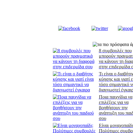
8 συμβουλές που
μπορούν πραγματ
να κάνουν τη δια
στην επιδερμίδα 
Τι είναι ο διαβήτη
κύησης και γιατί ε
τόσο σημαντικό ν
διαγνωστεί έγκαι
Ποια παιχνίδια να
επιλέξεις για να
βοηθήσουν την
ανάπτυξη του παι
σου
Είναι μοναχοπαίδι
Πολύτιμες συμβο