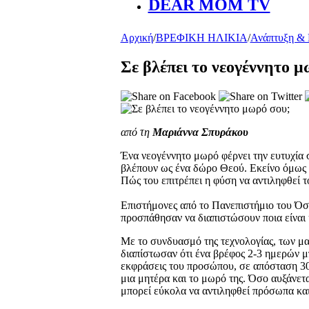
DEAR MOM TV
Αρχική
/
ΒΡΕΦΙΚΗ ΗΛΙΚΙΑ
/
Ανάπτυξη &
Σε βλέπει το νεογέννητο μ
από τη
Μαριάννα Σπυράκου
Ένα νεογέννητο μωρό φέρνει την ευτυχία στ
βλέπουν ως ένα δώρο Θεού. Εκείνο όμως πώ
Πώς του επιτρέπει η φύση να αντιληφθεί 
Επιστήμονες από το Πανεπιστήμιο του Όσ
προσπάθησαν να διαπιστώσουν ποια είναι 
Με το συνδυασμό της τεχνολογίας, των μα
διαπίστωσαν ότι ένα βρέφος 2-3 ημερών μ
εκφράσεις του προσώπου, σε απόσταση 30
μια μητέρα και το μωρό της. Όσο αυξάνετα
μπορεί εύκολα να αντιληφθεί πρόσωπα και