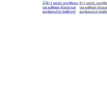
8+1 απλές συνήθε
για καθαρό δέρμα
ανεβασμένη διάθ