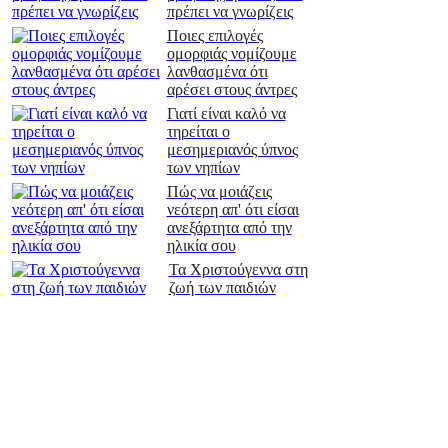
πρέπει να γνωρίζεις
Ποιες επιλογές
ομορφιάς νομίζουμε
λανθασμένα ότι
αρέσει στους άντρες
Γιατί είναι καλό να
τηρείται ο
μεσημεριανός ύπνος
των νηπίων
Πώς να μοιάζεις
νεότερη απ' ότι είσαι
ανεξάρτητα από την
ηλικία σου
Τα Χριστούγεννα στη
ζωή των παιδιών