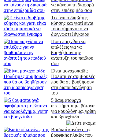
να κάνουν τη διαφορά
στην επιδερμίδα σου
Τι είναι ο διαβήτης
κύησης και γιατί είναι
τόσο σημαντικό να
διαγνωστεί έγκαιρα
Ποια παιχνίδια να
επιλέξεις για να
βοηθήσουν την
ανάπτυξη του παιδιού
σου
Είναι μοναχοπαίδι;
Πολύτιμες συμβουλές
που θα σε βοηθήσουν
στη διαπαιδαγώγηση
του
5 θαυματουργά
αφεψήματα με βότανα
για κρυολόγημα, γρίπη
και βρογχίτιδα
Βασικοί κανόνες της
βρεφικής ηλικίας που