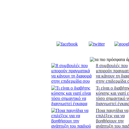
8 συμβουλές που
μπορούν πραγματ
να κάνουν τη δια
στην επιδερμίδα 
Τι είναι ο διαβήτη
κύησης και γιατί ε
τόσο σημαντικό ν
διαγνωστεί έγκαι
Ποια παιχνίδια να
επιλέξεις για να
βοηθήσουν την
ανάπτυξη του παι