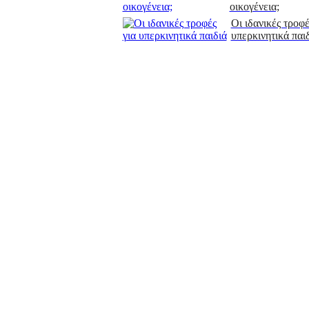
οικογένεια;
Οι ιδανικές τροφέ
υπερκινητικά παι