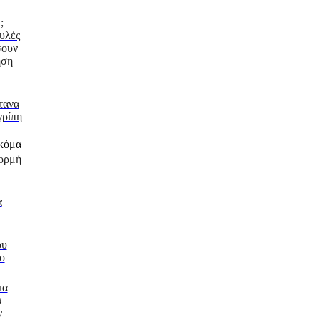
;
υλές
σουν
ηση
τανα
γρίπη
φορμή
α
ου
ο
ια
α
ν