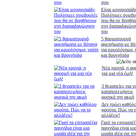
σου
Είναι μοναχοπαίδι
Πολύτιμες συμβο
που θα σε βοηθή
στη διαπαιδαγώγ
του
5 θαυματουργά
αφεψήματα με βό
για κρυολόγημα, 
και βρογχίτιδα
Νέα χρονιά, η α
για μια νέα ζωή!
3 θεραπείες για ν
καταπολεμήσεις
φυσικά την ακμή
Δεν τρώει καθόλ
φρούτα. Πώς να τ
αλλάξεις!
Γιατί τα επιτραπέζ
παιχνίδια είναι μι
ωραία ιδέα για τη