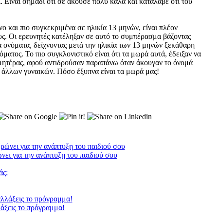
ι. Είναι σημάδι ότι σε άκουσε πολύ καλά και κατάλαβε ότι του
νο και πιο συγκεκριμένα σε ηλικία 13 μηνών, είναι πλέον
ους. Οι ερευνητές κατέληξαν σε αυτό το συμπέρασμα βάζοντας
ονόματα, δείχνοντας μετά την ηλικία των 13 μηνών ξεκάθαρη
ματος. Το πιο συγκλονιστικό είναι ότι τα μωρά αυτά, έδειξαν να
 μητέρας, αφού αντιδρούσαν παραπάνω όταν άκουγαν το όνομά
 άλλων γυναικών. Πόσο έξυπνα είναι τα μωρά μας!
ώνει για την ανάπτυξη του παιδιού σου
άξεις το πρόγραμμα!