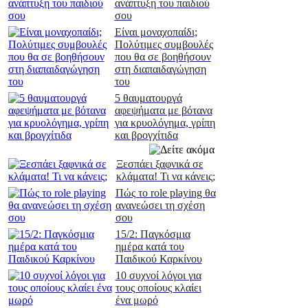
ανάπτυξη του παιδιού
σου
Είναι μοναχοπαίδι;
Πολύτιμες συμβουλές
που θα σε βοηθήσουν
στη διαπαιδαγώγηση
του
5 θαυματουργά
αφεψήματα με βότανα
για κρυολόγημα, γρίπη
και βρογχίτιδα
Ξεσπάει ξαφνικά σε
κλάματα! Τι να κάνεις;
Πώς το role playing θα
ανανεώσει τη σχέση
σου
15/2: Παγκόσμια
ημέρα κατά του
Παιδικού Καρκίνου
10 συχνοί λόγοι για
τους οποίους κλαίει
ένα μωρό