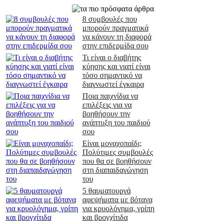
8 συμβουλές που
μπορούν πραγματικά
να κάνουν τη διαφορά
στην επιδερμίδα σου
Τι είναι ο διαβήτης
κύησης και γιατί είναι
τόσο σημαντικό να
διαγνωστεί έγκαιρα
Ποια παιχνίδια να
επιλέξεις για να
βοηθήσουν την
ανάπτυξη του παιδιού
σου
Είναι μοναχοπαίδι;
Πολύτιμες συμβουλές
που θα σε βοηθήσουν
στη διαπαιδαγώγηση
του
5 θαυματουργά
αφεψήματα με βότανα
για κρυολόγημα, γρίπη
και βρογχίτιδα