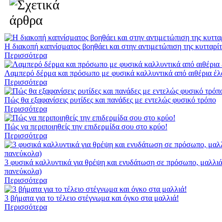
Η διακοπή καπνίσματος βοηθάει και στην αντιμετώπιση της κυτταρίτ
Περισσότερα
Λαμπερό δέρμα και πρόσωπο με φυσικά καλλυντικά από αιθέρια έλ
Περισσότερα
Πώς θα εξαφανίσεις ρυτίδες και πανάδες με εντελώς φυσικό τρόπο
Περισσότερα
Πώς να περιποιηθείς την επιδερμίδα σου στο κρύο!
Περισσότερα
3 φυσικά καλλυντικά για θρέψη και ενυδάτωση σε πρόσωπο, μαλλιά 
πανεύκολα)
Περισσότερα
3 βήματα για το τέλειο στέγνωμα και όγκο στα μαλλιά!
Περισσότερα