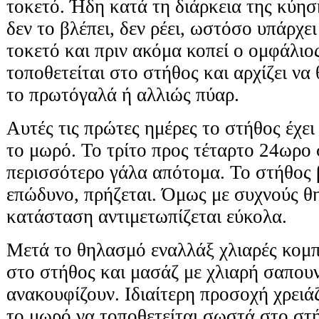
τοκετό. Ήδη κατά τη διάρκεια της κύηση
δεν το βλέπει, δεν ρέει, ωστόσο υπάρχε
τοκετό και πριν ακόμα κοπεί ο ομφάλιο
τοποθετείται στο στήθος και αρχίζει να
το πρωτόγαλά ή αλλιώς πύαρ.
Αυτές τις πρώτες ημέρες το στήθος έχει
το μωρό. Το τρίτο προς τέταρτο 24ωρο 
περισσότερο γάλα απότομα. Το στήθος β
επώδυνο, πρήζεται. Όμως με συχνούς θ
κατάσταση αντιμετωπίζεται εύκολα.
Μετά το θηλασμό εναλλάξ χλιαρές κομπ
στο στήθος και μασάζ με χλιαρή σαπου
ανακουφίζουν. Ιδιαίτερη προσοχή χρειά
το μωρό να τοποθετείται σωστά στο στή