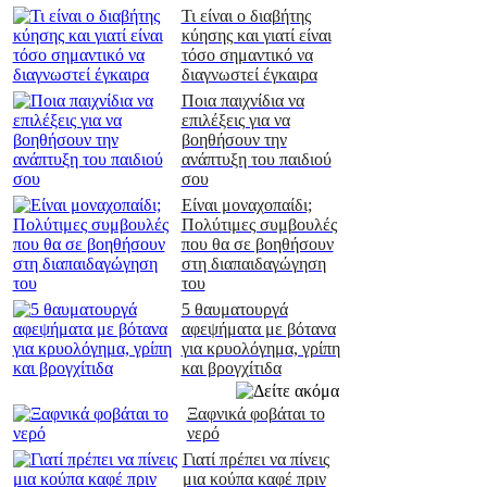
Τι είναι ο διαβήτης
κύησης και γιατί είναι
τόσο σημαντικό να
διαγνωστεί έγκαιρα
Ποια παιχνίδια να
επιλέξεις για να
βοηθήσουν την
ανάπτυξη του παιδιού
σου
Είναι μοναχοπαίδι;
Πολύτιμες συμβουλές
που θα σε βοηθήσουν
στη διαπαιδαγώγηση
του
5 θαυματουργά
αφεψήματα με βότανα
για κρυολόγημα, γρίπη
και βρογχίτιδα
Ξαφνικά φοβάται το
νερό
Γιατί πρέπει να πίνεις
μια κούπα καφέ πριν