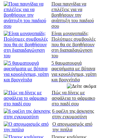
Ποια παιχνίδια να
επιλέξεις για να
βοηθήσουν την
ανάπτυξη του παιδιού
σου
Είναι μοναχοπαίδι;
Πολύτιμες συμβουλές
που θα σε βοηθήσουν
στη διαπαιδαγώγηση
του
5 θαυματουργά
αφεψήματα με βότανα
για κρυολόγημα, γρίπη
και βρογχίτιδα
Πώς να δίνεις με
ασφάλεια το φάρμακο
στο παιδί σου
6 οφέλη της άσκησης
στην εγκυμοσύνη
Ο αποχωρισμός από
την πιπίλα
Ποιους κινδύνους