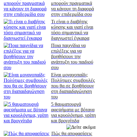
μπορούν πραγματικά
να κάνουν τη διαφορά
στην επιδερμίδα σου
Τι είναι ο διαβήτης
κύησης και γιατί είναι
τόσο σημαντικό να
διαγνωστεί έγκαιρα
Ποια παιχνίδια να
επιλέξεις για να
βοηθήσουν την
ανάπτυξη του παιδιού
σου
Είναι μοναχοπαίδι;
Πολύτιμες συμβουλές
που θα σε βοηθήσουν
στη διαπαιδαγώγηση
του
5 θαυματουργά
αφεψήματα με βότανα
για κρυολόγημα, γρίπη
και βρογχίτιδα
Πώς θα αποφασίσεις