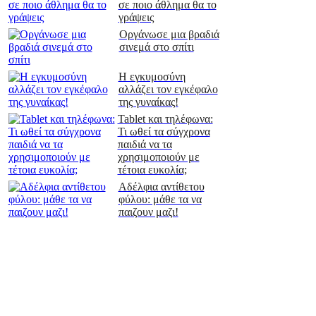
σε ποιο άθλημα θα το
γράψεις
Οργάνωσε μια βραδιά
σινεμά στο σπίτι
Η εγκυμοσύνη
αλλάζει τον εγκέφαλο
της γυναίκας!
Tablet και τηλέφωνα:
Τι ωθεί τα σύγχρονα
παιδιά να τα
χρησιμοποιούν με
τέτοια ευκολία;
Αδέλφια αντίθετου
φύλου: μάθε τα να
παιζουν μαζι!