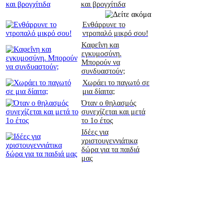
και βρογχίτιδα
Ενθάρρυνε το
ντροπαλό μικρό σου!
Καφεΐνη και
εγκυμοσύνη.
Μπορούν να
συνδυαστούν;
Χωράει το παγωτό σε
μια δίαιτα;
Όταν ο θηλασμός
συνεχίζεται και μετά
το 1ο έτος
Ιδέες για
χριστουγεννιάτικα
δώρα για τα παιδιά
μας