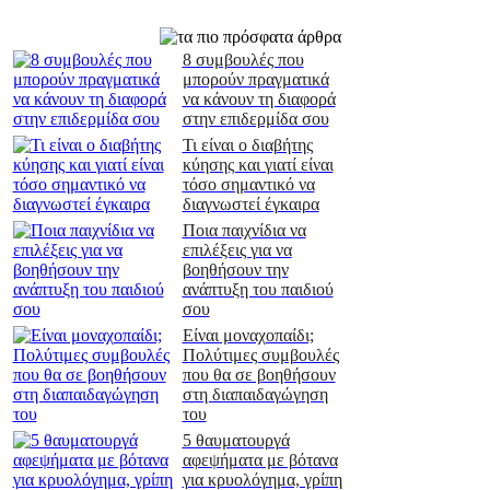
8 συμβουλές που
μπορούν πραγματικά
να κάνουν τη διαφορά
στην επιδερμίδα σου
Τι είναι ο διαβήτης
κύησης και γιατί είναι
τόσο σημαντικό να
διαγνωστεί έγκαιρα
Ποια παιχνίδια να
επιλέξεις για να
βοηθήσουν την
ανάπτυξη του παιδιού
σου
Είναι μοναχοπαίδι;
Πολύτιμες συμβουλές
που θα σε βοηθήσουν
στη διαπαιδαγώγηση
του
5 θαυματουργά
αφεψήματα με βότανα
για κρυολόγημα, γρίπη