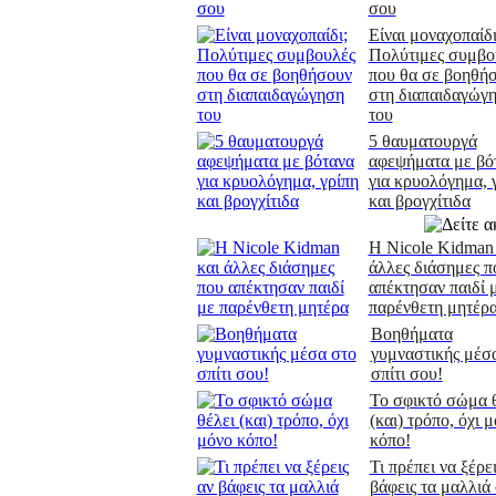
σου
Είναι μοναχοπαίδι
Πολύτιμες συμβο
που θα σε βοηθή
στη διαπαιδαγώγ
του
5 θαυματουργά
αφεψήματα με βό
για κρυολόγημα, 
και βρογχίτιδα
H Nicole Kidman 
άλλες διάσημες π
απέκτησαν παιδί 
παρένθετη μητέρ
Βοηθήματα
γυμναστικής μέσ
σπίτι σου!
Το σφικτό σώμα 
(και) τρόπο, όχι 
κόπο!
Τι πρέπει να ξέρε
βάφεις τα μαλλιά