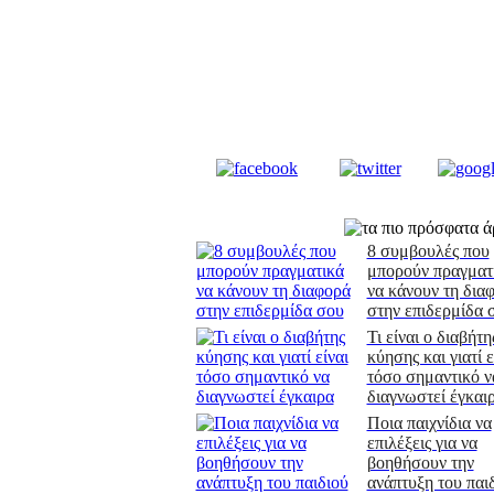
8 συμβουλές που
μπορούν πραγματ
να κάνουν τη δια
στην επιδερμίδα 
Τι είναι ο διαβήτη
κύησης και γιατί ε
τόσο σημαντικό ν
διαγνωστεί έγκαι
Ποια παιχνίδια να
επιλέξεις για να
βοηθήσουν την
ανάπτυξη του παι