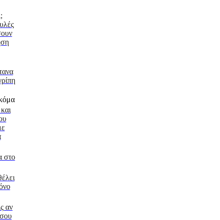
;
υλές
σουν
ηση
τανα
γρίπη
και
ου
με
α
α στο
θέλει
μόνο
ις αν
 σου