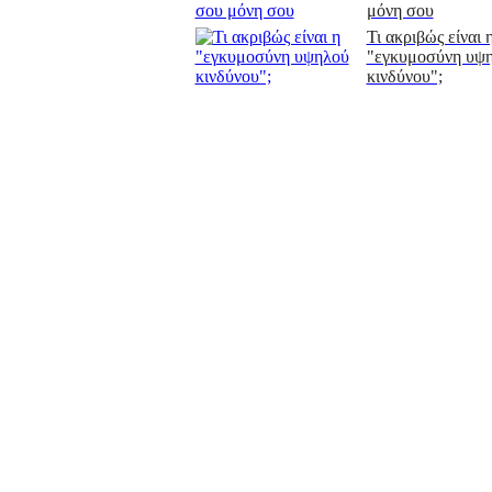
μόνη σου
Τι ακριβώς είναι 
"εγκυμοσύνη υψ
κινδύνου";