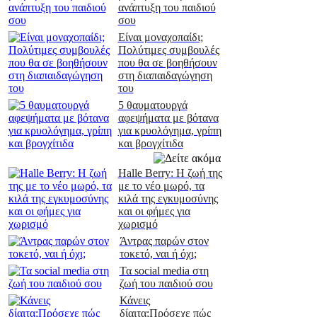
ανάπτυξη του παιδιού
σου
Είναι μοναχοπαίδι;
Πολύτιμες συμβουλές
που θα σε βοηθήσουν
στη διαπαιδαγώγηση
του
5 θαυματουργά
αφεψήματα με βότανα
για κρυολόγημα, γρίπη
και βρογχίτιδα
Halle Berry: H ζωή της
με το νέο μωρό, τα
κιλά της εγκυμοσύνης
και οι φήμες για
χωρισμό
Άντρας παρών στον
τοκετό, ναι ή όχι;
Τα social media στη
ζωή του παιδιού σου
Κάνεις
δίαιτα;Πρόσεχε πώς