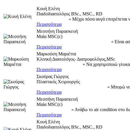
Κουή Ελένη
Παιδοδιαιτολόγος BSc., MSC., RD
« Μέχρι πόσα αυγά επιτρέπεται ν
Περισσότερα
Μεσσήνη Παρασκευή
Μαία MSC(c)
« Είναι α
Περισσότερα
Μαρκούση Μαριέττα
Κλινική Διαιτολόγος- Διατροφολόγος,MSc
« Να χρησιμοποιώ γλυκαν
Περισσότερα
Σκούρας Γιώργος
Πλαστικός Χειρουργός
« Μπορώ να
Περισσότερα
Μεσσήνη Παρασκευή
Μαία MSC(c)
« Ανάβω το air condition στο δ
Περισσότερα
Κουή Ελένη
Παιδοδιαιτολόγος BSc., MSC., RD