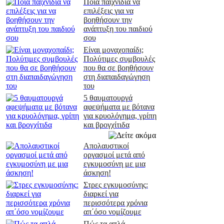
Ποια παιχνίδια να
επιλέξεις για να
βοηθήσουν την
ανάπτυξη του παιδιού
σου
Είναι μοναχοπαίδι;
Πολύτιμες συμβουλές
που θα σε βοηθήσουν
στη διαπαιδαγώγηση
του
5 θαυματουργά
αφεψήματα με βότανα
για κρυολόγημα, γρίπη
και βρογχίτιδα
Απολαυστικοί
οργασμοί μετά από
εγκυμοσύνη με μια
άσκηση!
Στρες εγκυμοσύνης:
διαρκεί για
περισσότερα χρόνια
απ΄όσο νομίζουμε
Πώς τα απλά