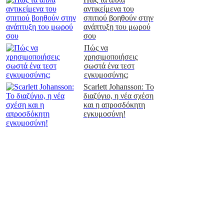
αντικείμενα του
σπιτιού βοηθούν στην
ανάπτυξη του μωρού
σου
Πώς να
χρησιμοποιήσεις
σωστά ένα τεστ
εγκυμοσύνης;
Scarlett Johansson: Το
διαζύγιο, η νέα σχέση
και η απροσδόκητη
εγκυμοσύνη!