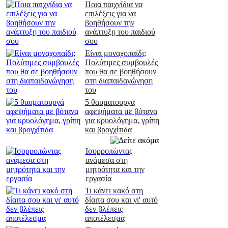
Ποια παιχνίδια να
επιλέξεις για να
βοηθήσουν την
ανάπτυξη του παιδιού
σου
Είναι μοναχοπαίδι;
Πολύτιμες συμβουλές
που θα σε βοηθήσουν
στη διαπαιδαγώγηση
του
5 θαυματουργά
αφεψήματα με βότανα
για κρυολόγημα, γρίπη
και βρογχίτιδα
Ισορροπώντας
ανάμεσα στη
μητρότητα και την
εργασία
Τι κάνει κακό στη
δίαιτα σου και γι' αυτό
δεν βλέπεις
αποτέλεσμα