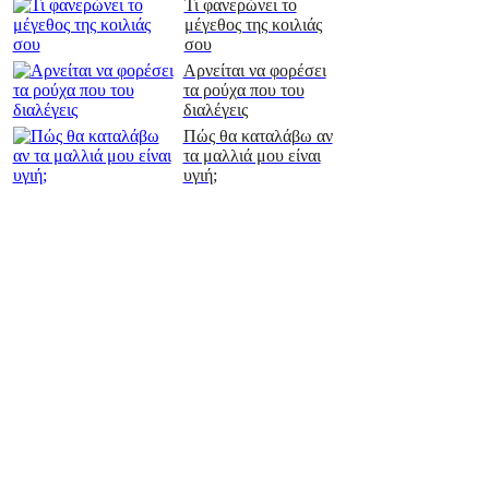
Τι φανερώνει το
μέγεθος της κοιλιάς
σου
Αρνείται να φορέσει
τα ρούχα που του
διαλέγεις
Πώς θα καταλάβω αν
τα μαλλιά μου είναι
υγιή;